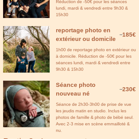
Réduction de -50€ pour les séances
lundi, mardi & vendredi entre 9h30 &
15h30
reportage photo en
185€
extérieur ou domicile
1h00 de reportage photo en extérieur ou
à domicile. Réduction de -50€ pour les
séances lundi, mardi & vendredi entre
9h30 & 15h30
Séance photo
230€
nouveau né
Séance de 2h30-3h00 de prise de vue
les jeudis matin en studio. Inclus les
photos de famille & photo de bébé seul.
Avec 2-3 mise en scène emmailloté &
nu.