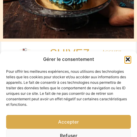
SUIVEZ-
Accueil
Gérer le consentement
Sabrina
MOI
Pensalfini,
Pour offrir les meilleures expériences, nous utilisons des technologies
photographe
telles que les cookies pour stocker et/ou accéder aux informations des
de mariage
appareils. Le fait de consentir à ces technologies nous permettra de
Copyright : Sabrina
originaux
Pensalfini / Réalisation
traiter des données telles que le comportement de navigation ou les ID
FGL-Conseils
/
Mentions
Les
uniques sur ce site. Le fait de ne pas consentir ou de retirer son
légales
–
Politique de
séances
consentement peut avoir un effet négatif sur certaines caractéristiques
confidentialité
–
Politique
et fonctions.
de cookie
Photographe
Famille
Montpellier
Accepter
A propos
Refuser