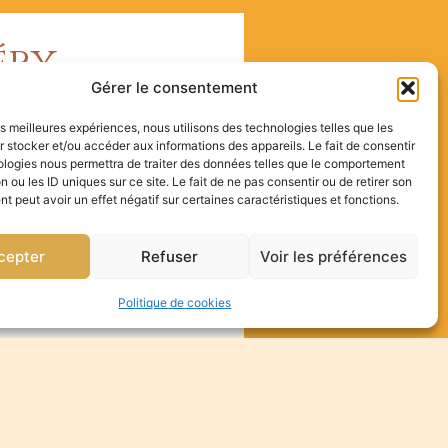
éry
Gérer le consentement
ry Les plus courants sont ceux
les meilleures expériences, nous utilisons des technologies telles que les
 stocker et/ou accéder aux informations des appareils. Le fait de consentir
ologies nous permettra de traiter des données telles que le comportement
n ou les ID uniques sur ce site. Le fait de ne pas consentir ou de retirer son
Saint-Drézéry :
 peut avoir un effet négatif sur certaines caractéristiques et fonctions.
t que photographe de
cepter
Refuser
Voir les préférences
âce de ce moment unique.
 grandir, chaque forme
Politique de cookies
tre le témoin de cette
int-Drézéry :
et les étreintes