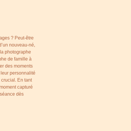
ages ? Peut-être
e d’un nouveau-né,
 la photographe
phe de famille à
iser des moments
 leur personnalité
crucial. En tant
e moment capturé
e séance dès