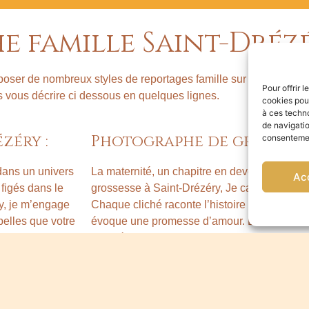
 famille Saint-Dréz
oposer de nombreux styles de reportages famille sur Saint-Drézé
Pour offrir 
s vous décrire ci dessous en quelques lignes.
cookies pour
à ces techn
de navigatio
zéry :
Photographe de grossesse 
consentement
 dans un univers
La maternité, un chapitre en devenir. En tan
Ac
figés dans le
grossesse à Saint-Drézéry, Je capture la gr
y, je m’engage
Chaque cliché raconte l’histoire d’une vie à
elles que votre
évoque une promesse d’amour. Laissez-moi ê
beauté florissante.
Drézéry :
Photographe de couple Sa
ie. En tant que
Les émotions, figé dans la lueur des regards 