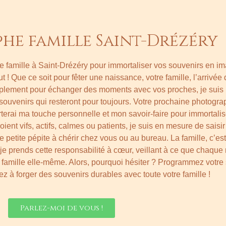
he famille Saint-Drézéry
 famille à Saint-Drézéry pour immortaliser vos souvenirs en im
ut ! Que ce soit pour fêter une naissance, votre famille, l’arrivé
implement pour échanger des moments avec vos proches, je suis
souvenirs qui resteront pour toujours. Votre prochaine photogra
orterai ma touche personnelle et mon savoir-faire pour immortal
nt vifs, actifs, calmes ou patients, je suis en mesure de saisir
petite pépite à chérir chez vous ou au bureau. La famille, c’est 
je prends cette responsabilité à cœur, veillant à ce que chaqu
otre famille elle-même. Alors, pourquoi hésiter ? Programmez votr
 à forger des souvenirs durables avec toute votre famille !
Parlez-moi de vous !