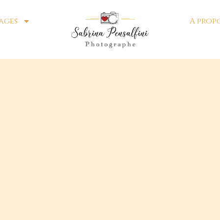
ages
A prop