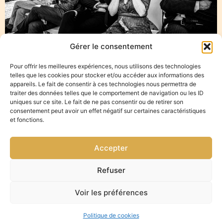
Gérer le consentement
Photographe mariage Aigues-Mortes
Pour offrir les meilleures expériences, nous utilisons des technologies
telles que les cookies pour stocker et/ou accéder aux informations des
appareils. Le fait de consentir à ces technologies nous permettra de
traiter des données telles que le comportement de navigation ou les ID
uniques sur ce site. Le fait de ne pas consentir ou de retirer son
consentement peut avoir un effet négatif sur certaines caractéristiques
Photographe
et fonctions.
mariage Aigues-
Accepter
Mortes
Refuser
Photographe de mariage depuis 8 années à Aigues-
Voir les préférences
Mortes, j’ai capturé la beauté de mes mariés dans de
nombreux lieux tout autour de cette ville. Armé de mes
Politique de cookies
appareils photo, je m’engage à offrir une expérience