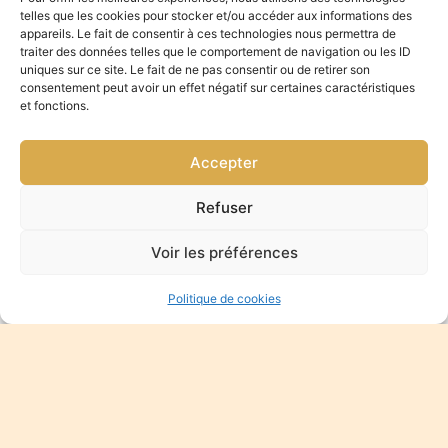
telles que les cookies pour stocker et/ou accéder aux informations des
appareils. Le fait de consentir à ces technologies nous permettra de
traiter des données telles que le comportement de navigation ou les ID
uniques sur ce site. Le fait de ne pas consentir ou de retirer son
consentement peut avoir un effet négatif sur certaines caractéristiques
Photographe mariage garon
et fonctions.
Accepter
Photographe
Refuser
mariage garon
Voir les préférences
Cela fait maintenant environ 8 ans que je mets sous
Politique de cookies
image des mariages à garon. Accompagné de mes
nombreux appareils photo professionnels, j’ai shooté
des mariées dans de nombreux lieux tout autour de la
ville de garon. Ma force est dans le dévouement que je
mets à chaque shooting photo, afin de tout donner,
pour que mes couples vivent un moment inoubliable.