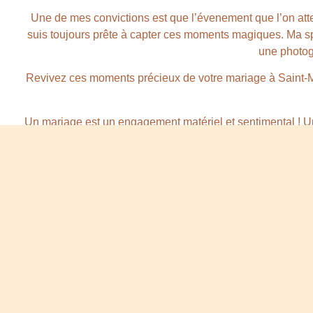
Une de mes convictions est que l’évenement que l’on atte
suis toujours prête à capter ces moments magiques. Ma spé
une photog
Revivez ces moments précieux de votre mariage à Saint-M
Un mariage est un engagement matériel et sentimental ! U
vous le cacher. Car le budget alloué reste une somme que 
mariage à Saint-Martin-de-Crau signifie que vous investis
moi, il passe très vite, surtout un jour si important, vous a
votre
Je vous propose une aventure unique de notre premier 
échange entre vous et moi, puis je vous ferai une propos
lorsque je vous livrerai une sélect
Co