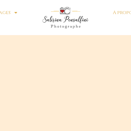
ages
A prop