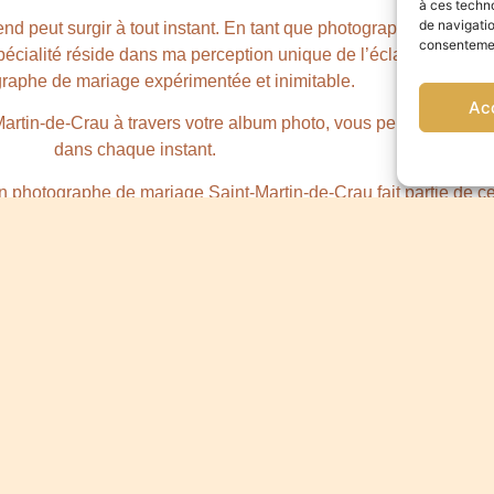
à ces techn
de navigatio
nd peut surgir à tout instant. En tant que photographe de maria
consentement
cialité réside dans ma perception unique de l’éclairage et de l
raphe de mariage expérimentée et inimitable.
Ac
artin-de-Crau à travers votre album photo, vous permettant de
dans chaque instant.
n photographe de mariage Saint-Martin-de-Crau fait partie de c
l’on a pas l’habitude de sortir de son compte. Cependant, séle
sez également pour votre futur et pour préserver vos souvenirs 
llez vivre cet instant à 1000 à l’heure et il vous faudra ces photo
 jour J de façon plus posée à la maison !
RDV à la livraison de vos photos de mariage à Saint-Martin-d
ition personnalisée qui répond exactement à vos besoins. Et cel
ion de photos qui feront ressortir votre amour et cette journée m
ntactez-moi pour votre mariage