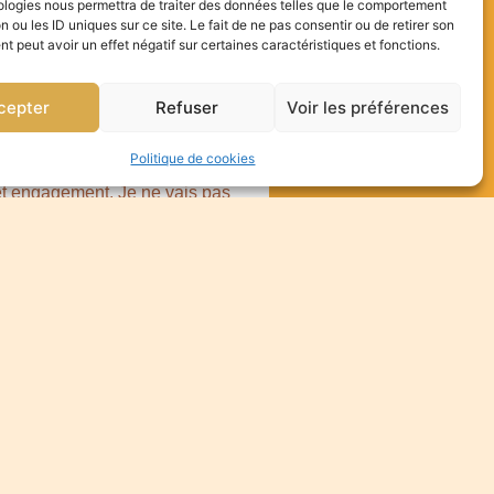
ologies nous permettra de traiter des données telles que le comportement
n ou les ID uniques sur ce site. Le fait de ne pas consentir ou de retirer son
ge à Saint-Martin-de-Crau, je
 peut avoir un effet négatif sur certaines caractéristiques et fonctions.
a composition, faisant de moi
cepter
Refuser
Voir les préférences
 vous replonger avec émotions
Politique de cookies
et engagement. Je ne vais pas
ctionner le bon photographe de
du temps qui passe. Et croyez-
s pour vous permettre de revivre
e-Crau Cela commence par un
a se poursuit jusqu’à la fin
agique.