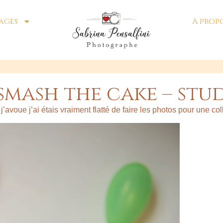
ages
A prop
 smash the cake – stu
’avoue j’ai étais vraiment flatté de faire les photos pour une c