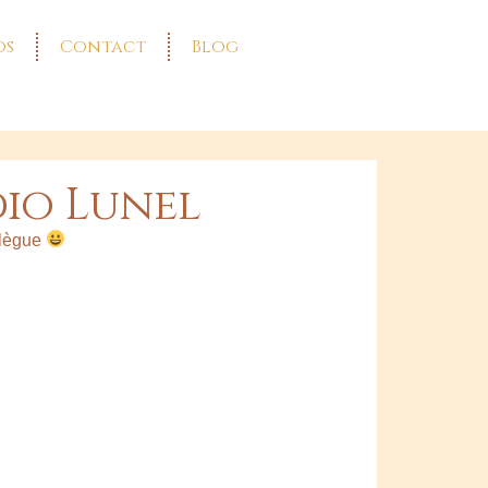
os
Contact
Blog
dio Lunel
ollègue