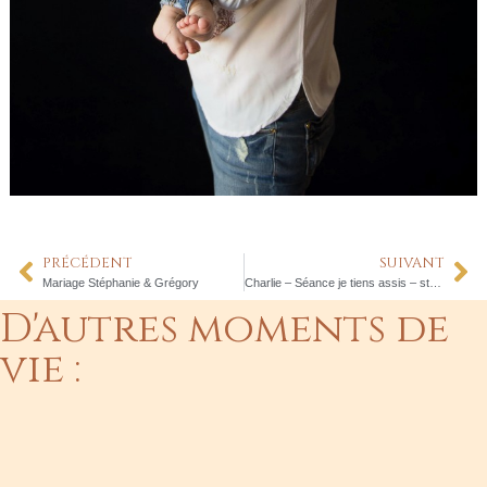
PRÉCÉDENT
SUIVANT
Mariage Stéphanie & Grégory
Charlie – Séance je tiens assis – studio lunel
D'autres moments de
vie :