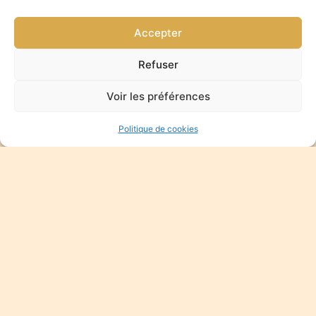
Accepter
Refuser
Voir les préférences
Politique de cookies
SUIVEZ-
Accueil
Sabrina
MOI
Pensalfini,
photographe
de mariage
Copyright : Sabrina
originaux
Pensalfini / Réalisation
FGL-Conseils
/
Mentions
Les
légales
–
Politique de
séances
confidentialité
–
Politique
de cookie
Photographe