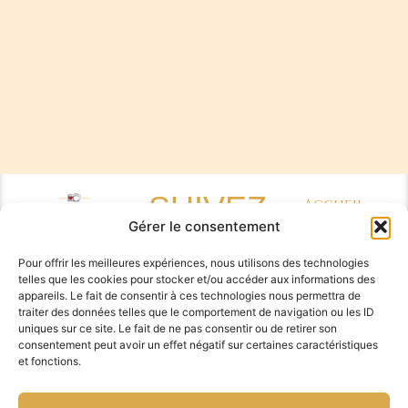
SUIVEZ-
Accueil
Gérer le consentement
Sabrina
MOI
Pensalfini,
Pour offrir les meilleures expériences, nous utilisons des technologies
photographe
telles que les cookies pour stocker et/ou accéder aux informations des
de mariage
appareils. Le fait de consentir à ces technologies nous permettra de
Copyright : Sabrina
originaux
Pensalfini / Réalisation
traiter des données telles que le comportement de navigation ou les ID
FGL-Conseils
/
Mentions
Les
uniques sur ce site. Le fait de ne pas consentir ou de retirer son
légales
–
Politique de
séances
consentement peut avoir un effet négatif sur certaines caractéristiques
confidentialité
–
Politique
et fonctions.
de cookie
Photographe
Famille